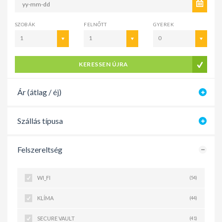
SZOBÁK
FELNŐTT
GYEREK
1
1
0
KERESSEN ÚJRA
Ár (átlag / éj)
Szállás típusa
Felszereltség
WI_FI
(54)
KLÍMA
(44)
SECURE VAULT
(41)