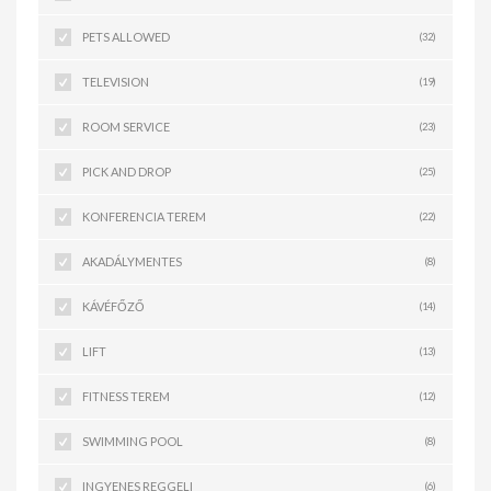
PETS ALLOWED
(32)
TELEVISION
(19)
ROOM SERVICE
(23)
PICK AND DROP
(25)
KONFERENCIA TEREM
(22)
AKADÁLYMENTES
(8)
KÁVÉFŐZŐ
(14)
LIFT
(13)
FITNESS TEREM
(12)
SWIMMING POOL
(8)
INGYENES REGGELI
(6)