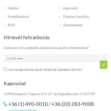
Főoldal
Kapcsolat
Szolgáltatások
Utalvány beváltás
ÁSZF
Adatvédelem
Hírlevél feliratkozás
Iratkozzon fel a legújabb ajánlatok és akciók értesítéséhez!
ELFOGADOM AZ ADATVÉDELMI SZABÁLYZATOT.
Kapcsolat
1148 Budapest, Fogarasi út 5. 27. ép Engedélyszám: U-001787
+36 (1) 490-0010 / +36 (20) 283-9008
utazas@netida.hu