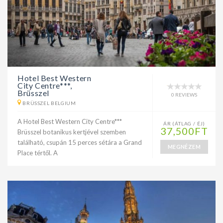
Hotel Best Western
City Centre***,
Brüsszel
0 REVIEWS
BRÜSSZEL BELGIUM
A Hotel Best Western City Centre***
ÁR (ÁTLAG / ÉJ)
37,500FT
Brüsszel botanikus kertjével szemben
található, csupán 15 perces sétára a Grand
MEGNÉZEM
Place tértől. A