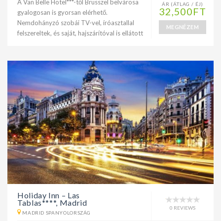
A Van Belle Hotel***-től Brüsszel belvárosa
ÁR (ÁTLAG / ÉJ)
32,500FT
gyalogosan is gyorsan elérhető.
Nemdohányzó szobái TV-vel, íróasztallal
MEGNÉZEM
felszereltek, és saját, hajszárítóval is ellátott
Holiday Inn – Las
Tablas****, Madrid
0 REVIEWS
MADRID SPANYOLORSZÁG