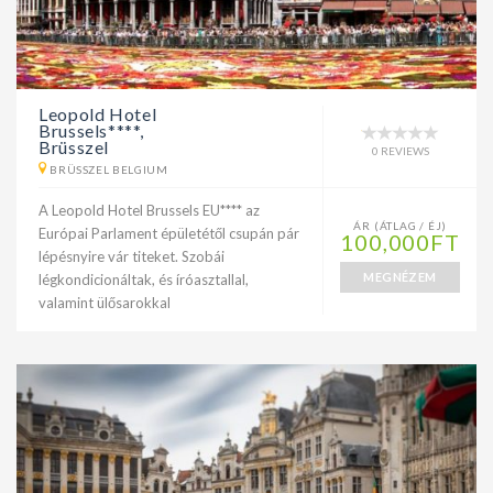
Leopold Hotel
Brussels****,
Brüsszel
0 REVIEWS
BRÜSSZEL BELGIUM
A Leopold Hotel Brussels EU**** az
ÁR (ÁTLAG / ÉJ)
Európai Parlament épületétől csupán pár
100,000FT
lépésnyire vár titeket. Szobái
MEGNÉZEM
légkondicionáltak, és íróasztallal,
valamint ülősarokkal