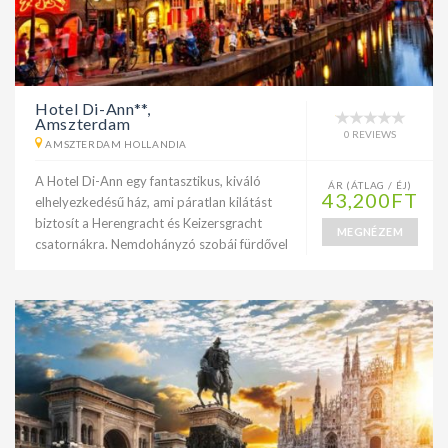
Hotel Di-Ann**,
Amszterdam
0 REVIEWS
AMSZTERDAM HOLLANDIA
A Hotel Di-Ann egy fantasztikus, kiváló
ÁR (ÁTLAG / ÉJ)
43,200FT
elhelyezkedésű ház, ami páratlan kilátást
biztosít a Herengracht és Keizersgracht
MEGNÉZEM
csatornákra. Nemdohányzó szobái fürdővel