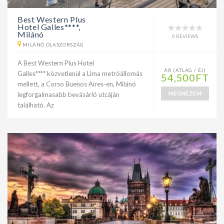
Best Western Plus
Hotel Galles****,
Milánó
0 REVIEWS
MILÁNÓ OLASZORSZÁG
A Best Western Plus Hotel
ÁR (ÁTLAG / ÉJ)
Galles**** közvetlenül a Lima metróállomás
54,500FT
mellett, a Corso Buenos Aires-en, Milánó
MEGNÉZEM
legforgalmasabb bevásárló utcáján
található. Az