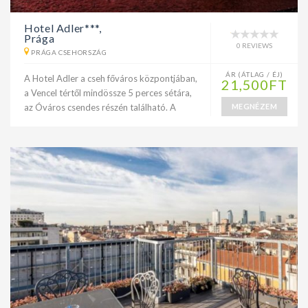
Hotel Adler***,
Prága
0 REVIEWS
PRÁGA CSEHORSZÁG
ÁR (ÁTLAG / ÉJ)
A Hotel Adler a cseh főváros központjában,
21,500FT
a Vencel tértől mindössze 5 perces sétára,
az Óváros csendes részén található. A
MEGNÉZEM