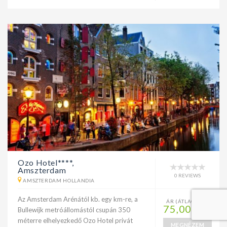
Ozo Hotel****,
Amszterdam
0 REVIEWS
AMSZTERDAM HOLLANDIA
Az Amsterdam Arénától kb. egy km-re, a
ÁR (ÁTLAG / ÉJ)
75,000FT
Bullewijk metróállomástól csupán 350
méterre elhelyezkedő Ozo Hotel privát
MEGNÉZEM