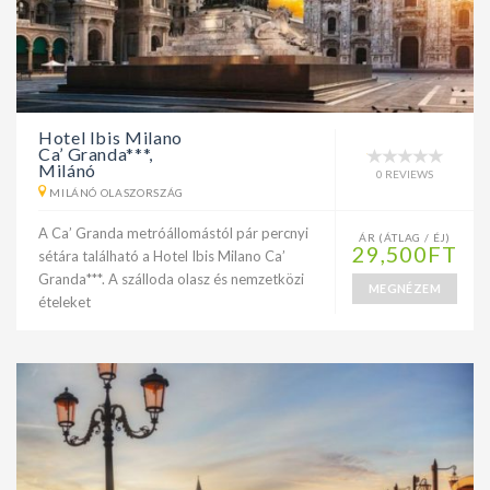
Hotel Ibis Milano
Ca’ Granda***,
Milánó
0 REVIEWS
MILÁNÓ OLASZORSZÁG
A Ca’ Granda metróállomástól pár percnyi
ÁR (ÁTLAG / ÉJ)
29,500FT
sétára található a Hotel Ibis Milano Ca’
Granda***. A szálloda olasz és nemzetközi
MEGNÉZEM
ételeket