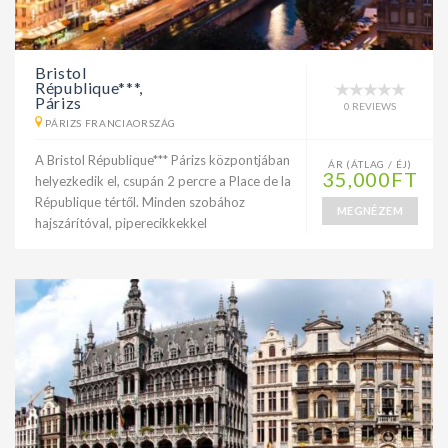
Bristol
République***,
Párizs
0 REVIEWS
PÁRIZS FRANCIAORSZÁG
A Bristol République*** Párizs központjában
ÁR (ÁTLAG / ÉJ)
35,000FT
helyezkedik el, csupán 2 percre a Place de la
République tértől. Minden szobához
MEGNÉZEM
hajszárítóval, piperecikkekkel