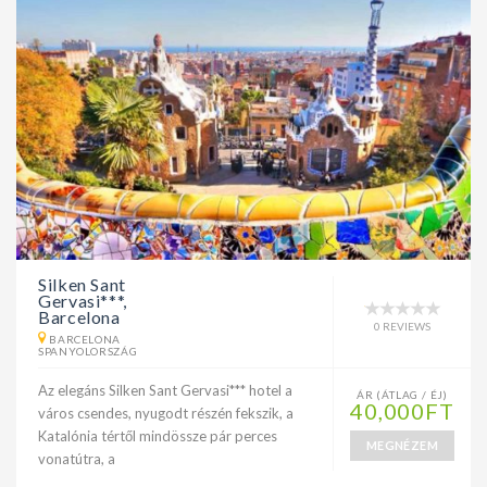
Silken Sant
Gervasi***,
Barcelona
0 REVIEWS
BARCELONA
SPANYOLORSZÁG
Az elegáns Silken Sant Gervasi*** hotel a
ÁR (ÁTLAG / ÉJ)
40,000FT
város csendes, nyugodt részén fekszik, a
Katalónia tértől mindössze pár perces
MEGNÉZEM
vonatútra, a