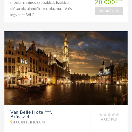
20,000FT
modern, színes szobákkal. Ezekben
ülősarok, ajándék tea, plazma TV és
MEGNÉZEM
ingyenes Wi-Fi
Van Belle Hotel***,
Brüsszel
0 REVIEWS
BRÜSSZEL BELGIUM