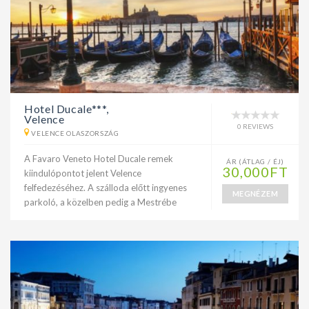
Hotel Ducale***,
Velence
0 REVIEWS
VELENCE OLASZORSZÁG
A Favaro Veneto Hotel Ducale remek
ÁR (ÁTLAG / ÉJ)
30,000FT
kiindulópontot jelent Velence
felfedezéséhez. A szálloda előtt ingyenes
MEGNÉZEM
parkoló, a közelben pedig a Mestrébe