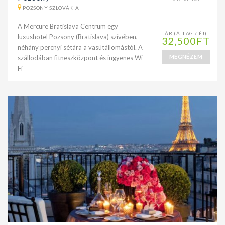
POZSONY SZLOVÁKIA
A Mercure Bratislava Centrum egy
ÁR (ÁTLAG / ÉJ)
luxushotel Pozsony (Bratislava) szívében,
32,500FT
néhány percnyi sétára a vasútállomástól. A
MEGNÉZEM
szállodában fitneszközpont és ingyenes Wi-
Fi