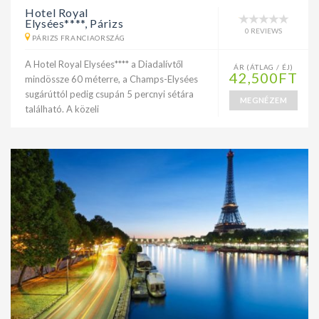
Hotel Royal
Elysées****, Párizs
0 REVIEWS
PÁRIZS FRANCIAORSZÁG
A Hotel Royal Elysées**** a Diadalívtől
ÁR (ÁTLAG / ÉJ)
42,500FT
mindössze 60 méterre, a Champs-Elysées
sugárúttól pedig csupán 5 percnyi sétára
MEGNÉZEM
található. A közeli