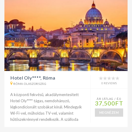
Hotel Oly****, Róma
0 REVIEWS
RÓMA OLASZORSZÁG
A központi fekvésű, akadálymentesített
ÁR (ÁTLAG / ÉJ)
Hotel Oly**** tágas, nemdohányzó,
37,500FT
légkondicionált szobákat kínál. Mindegyik
MEGNÉZEM
Wi-Fi-vel, műholdas TV-vel, valamint
hűtőszekrénnyel rendelkezik. A szálloda