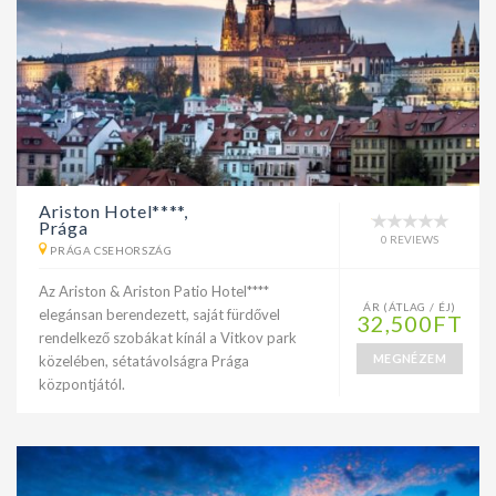
Ariston Hotel****,
Prága
0 REVIEWS
PRÁGA CSEHORSZÁG
Az Ariston & Ariston Patio Hotel****
ÁR (ÁTLAG / ÉJ)
elegánsan berendezett, saját fürdővel
32,500FT
rendelkező szobákat kínál a Vitkov park
MEGNÉZEM
közelében, sétatávolságra Prága
központjától.