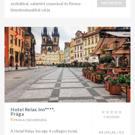
MEGNÉZEM
szobákkal, valamint szaunával és fitnesz-
létesítményekkel várja
Hotel Relax Inn****,
Prága
0 REVIEWS
PRÁGA CSEHORSZÁG
A Hotel Relax Inn egy 4 csillagos hotel,
ÁR (ÁTLAG / ÉJ)