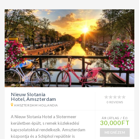
Nieuw Slotania
Hotel, Amszterdam
0 REVIEWS
AMSZTERDAM HOLLANDIA
A Nieuw Slotania Hotel a Slotermeer
ÁR (ÁTLAG / ÉJ)
30,000FT
kerületben épült, s remek közlekedési
kapcsolatokkal rendelkezik. Amszterdam
MEGNÉZEM
központja és a Schiphol repülőtér is