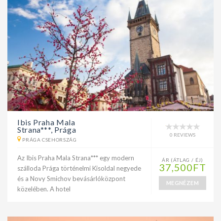
Ibis Praha Mala
Strana***, Prága
0 REVIEWS
PRÁGA CSEHORSZÁG
Az Ibis Praha Mala Strana*** egy modern
ÁR (ÁTLAG / ÉJ)
37,500FT
szálloda Prága történelmi Kisoldal negyede
és a Novy Smichov bevásárlóközpont
MEGNÉZEM
közelében. A hotel