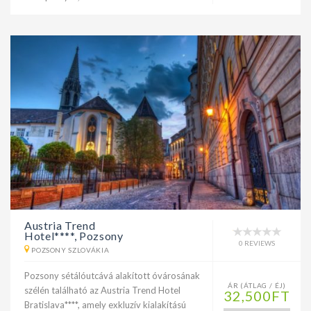
Austria Trend
Hotel****, Pozsony
0 REVIEWS
POZSONY SZLOVÁKIA
Pozsony sétálóutcává alakított óvárosának
ÁR (ÁTLAG / ÉJ)
szélén található az Austria Trend Hotel
32,500FT
Bratislava****, amely exkluzív kialakítású