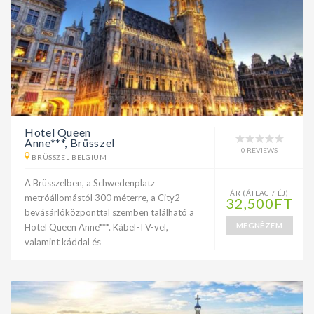
Hotel Queen
Anne***, Brüsszel
0 REVIEWS
BRÜSSZEL BELGIUM
A Brüsszelben, a Schwedenplatz
ÁR (ÁTLAG / ÉJ)
metróállomástól 300 méterre, a City2
32,500FT
bevásárlóközponttal szemben található a
MEGNÉZEM
Hotel Queen Anne***. Kábel-TV-vel,
valamint káddal és