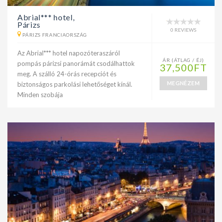
Abrial*** hotel,
Párizs
0 REVIEWS
PÁRIZS FRANCIAORSZÁG
Az Abrial*** hotel napozóteraszáról
ÁR (ÁTLAG / ÉJ)
pompás párizsi panorámát csodálhattok
37,500FT
meg. A szálló 24-órás recepciót és
MEGNÉZEM
biztonságos parkolási lehetőséget kínál.
Minden szobája