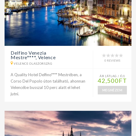
Delfino Venezia
Mestre****, Velence
0 REVIEWS
VELENCE OLASZORSZÁG
A Quality Hotel Delfino**** Mestrében, a
ÁR (ÁTLAG / ÉJ)
42,500FT
Corso Del Popolo úton található, ahonnan
Velencébe busszal 10 perc alatt el lehet
MEGNÉZEM
jutni.