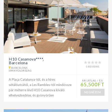
H10 Casanova****,
Barcelona
0 REVIEWS
BARCELONA
SPANYOLORSZÁG
A Plaça Catalunya-tól, és a híres
ÁR (ÁTLAG / ÉJ)
65,500FT
sétálóutcától, a Les Rambles-tól mindössze
pár méterre lévő H10 Casanova kiváló
MEGNÉZEM
elhelyezkedése, és gyönyörűen