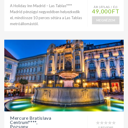
A Holiday Inn Madrid – Las Tablas****
ÁR (ÁTLAG / ÉJ)
49,000FT
Madrid pénzügyi negyedében helyezkedik
el, mindössze 10 perces sétára a Las Tablas
MEGNÉZEM
metróállomástól.
Mercure Bratislava
Centrum****,
Pozsony
0 REVIEWS