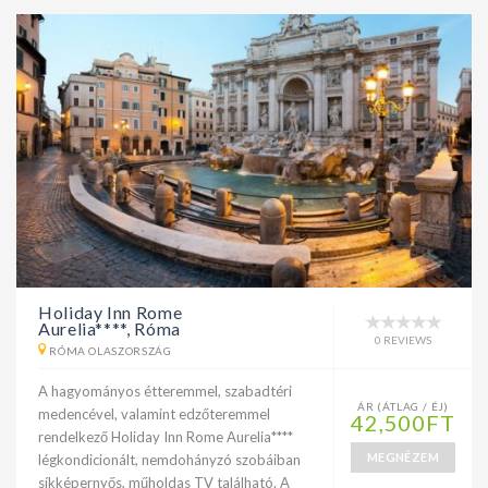
Holiday Inn Rome
Aurelia****, Róma
0 REVIEWS
RÓMA OLASZORSZÁG
A hagyományos étteremmel, szabadtéri
ÁR (ÁTLAG / ÉJ)
medencével, valamint edzőteremmel
42,500FT
rendelkező Holiday Inn Rome Aurelia****
MEGNÉZEM
légkondicionált, nemdohányzó szobáiban
síkképernyős, műholdas TV található. A