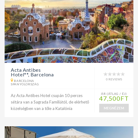
Acta Antibes
Hotel**, Barcelona
0 REVIEWS
BARCELONA
SPANYOLORSZÁG
ÁR (ÁTLAG / ÉJ)
Az Acta Antibes Hotel csupán 10 perces
47,500FT
sétára van a Sagrada Familiától, de elérhető
közelségben van a tőle a Katalónia
MEGNÉZEM