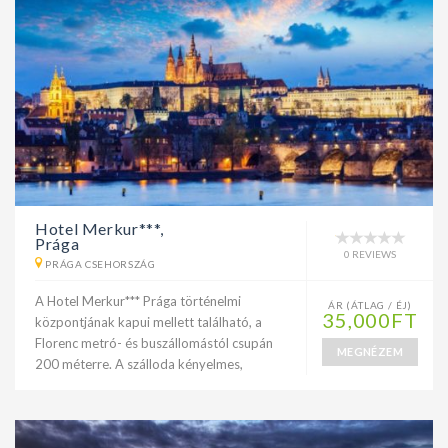
Hotel Merkur***,
Prága
0 REVIEWS
PRÁGA CSEHORSZÁG
A Hotel Merkur*** Prága történelmi
ÁR (ÁTLAG / ÉJ)
35,000FT
központjának kapui mellett található, a
Florenc metró- és buszállomástól csupán
MEGNÉZEM
200 méterre. A szálloda kényelmes,