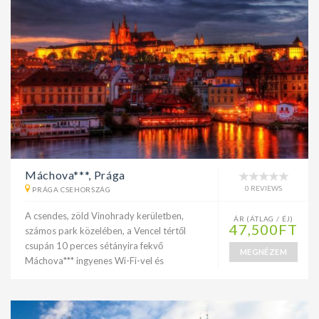
Máchova***, Prága
0 REVIEWS
PRÁGA CSEHORSZÁG
A csendes, zöld Vinohrady kerületben,
ÁR (ÁTLAG / ÉJ)
47,500FT
számos park közelében, a Vencel tértől
csupán 10 perces sétányira fekvő
MEGNÉZEM
Máchova*** ingyenes Wi-Fi-vel és