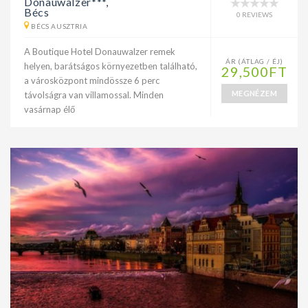
Donauwalzer***,
Bécs
0 REVIEWS
BÉCS AUSZTRIA
A Boutique Hotel Donauwalzer remek
ÁR (ÁTLAG / ÉJ)
helyen, barátságos környezetben található,
29,500FT
a városközpont mindössze 6 perc
MEGNÉZEM
távolságra van villamossal. Minden
vasárnap élő