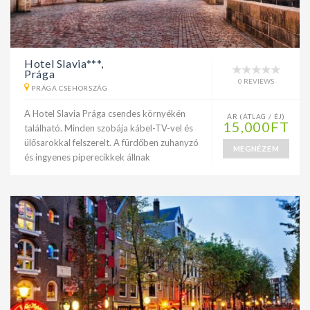
Hotel Slavia***,
Prága
0 REVIEWS
PRÁGA CSEHORSZÁG
A Hotel Slavia Prága csendes környékén
ÁR (ÁTLAG / ÉJ)
15,000FT
található. Minden szobája kábel-TV-vel és
ülősarokkal felszerelt. A fürdőben zuhanyzó
MEGNÉZEM
és ingyenes piperecikkek állnak